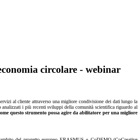
l'economia circolare - webinar
 servizi al cliente attraverso una migliore condivisione dei dati lungo la
analizzati i più recenti sviluppi della comunità scientifica riguardo al
ome questo strumento possa agire da abilitatore per una migliore
to nell’ambito del progetto europeo ERASMUS + CoDEMO (CoCreative