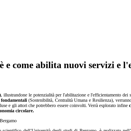
è e come abilita nuovi servizi e 
)
, illustrandone le potenzialità per l'abilitazione e l'efficientamento dei
ri fondamentali
(Sostenibilità, Centralità Umana e Resilienza), verranno 
use e gli attori che potrebbero essere coinvolti. Verrà esplorato infine
c
economia circolare.
di Bergamo
co-scientifico dell’Università degli studi di Bergamo, è realizza