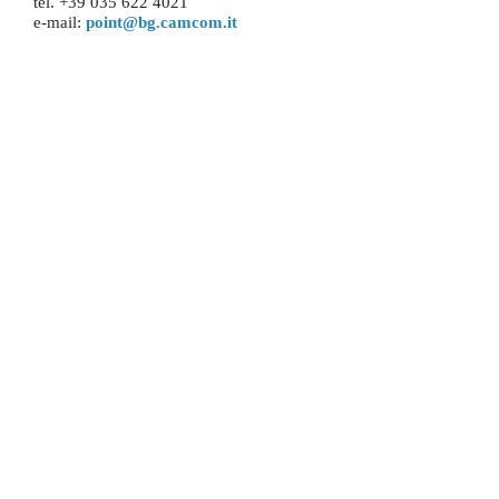
tel. +39 035 622 4021
e-mail:
point@bg.camcom.it