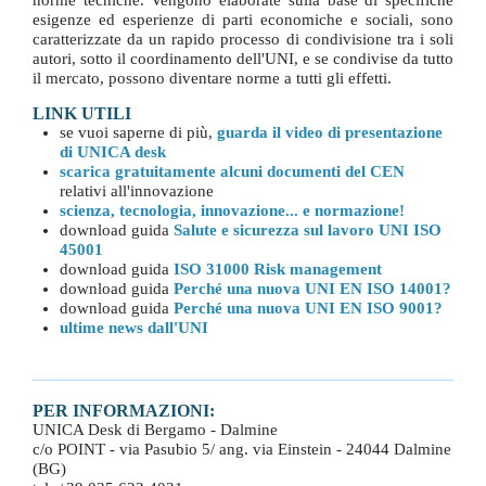
norme tecniche. Vengono elaborate sulla base di specifiche
esigenze ed esperienze di parti economiche e sociali, sono
caratterizzate da un rapido processo di condivisione tra i soli
autori, sotto il coordinamento dell'UNI, e se condivise da tutto
il mercato, possono diventare norme a tutti gli effetti.
LINK UTILI
se vuoi saperne di più,
guarda il video di presentazione
di UNICA desk
scarica gratuitamente alcuni documenti del CEN
relativi all'innovazione
scienza, tecnologia, innovazione... e normazione!
download guida
Salute e sicurezza sul lavoro UNI ISO
45001
download guida
ISO 31000 Risk management
download guida
Perché una nuova UNI EN ISO 14001?
download guida
Perché una nuova UNI EN ISO 9001?
ultime news dall'UNI
PER INFORMAZIONI:
UNICA Desk di Bergamo - Dalmine
c/o POINT - via Pasubio 5/ ang. via Einstein - 24044 Dalmine
(BG)