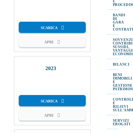
E
PROCEDI
PDF
BANDI
DI
GARA
E
SCARICA
CONTRAT
SOVVENZI
APRI
CONTRIBU
SUSSIDI,
VANTAGGI
ECONOMI
BILANCI
2023
BENI
IMMOBILI
PDF
E
GESTIONE
PATRIMON
CONTROL
SCARICA
E
RILIEVI
SULL'AMM
APRI
SERVIZI
EROGATI