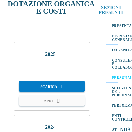
DOTAZIONE ORGANICA
SEZIONI
E COSTI
PRESENTI
PRESENTA
DISPOSIZ
GENERAL
ORGANIZ
2025
CONSULE
E
COLLABO
PDF
PERSONA
SCARICA
SELEZION
DEL
PERSONA
APRI
PERFORM
ENTI
CONTROL
2024
ATTIVITÀ