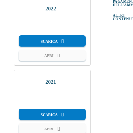
PAGAMEN
DELL'AMM
2022
ALTRI
CONTENU
PDF
SCARICA
APRI
2021
PDF
SCARICA
APRI